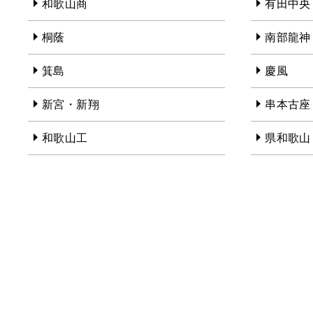
和歌山商
有田中央
桐蔭
南部龍神
箕島
慶風
新宮・新翔
串本古座
和歌山工
県和歌山